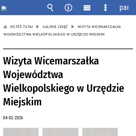
panel
Wyszukiwarka
Narzędzia
Menu
Menu
główne
szczegółow
JESTEŚ TUTAJ
GALERIE ZDJĘĆ
WIZYTA WICEMARSZAŁKA
WOJEWÓDZTWA WIELKOPOLSKIEGO W URZĘDZIE MIEJSKIM
Wizyta Wicemarszałka
Województwa
Wielkopolskiego w Urzędzie
Miejskim
04-02-2026