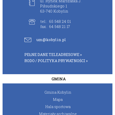
ul. Rynek Marszałka J.
Piłsudskiego 1
63-740 Kobylin
tel.:
65 548 24 01
fax.:
64 548 21 17
um@kobylin.pl
PEŁNE DANE TELEADRESOWE »
RODO / POLITYKA PRYWATNOŚCI »
GMINA
Gmina Kobylin
Mapa
Hala sportowa
Materiały archiwalne