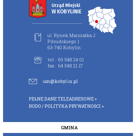
Urząd Miejski
W KOBYLINIE
ul. Rynek Marszałka J.
Piłsudskiego 1
63-740 Kobylin
tel.:
65 548 24 01
fax.:
64 548 21 17
um@kobylin.pl
PEŁNE DANE TELEADRESOWE »
RODO / POLITYKA PRYWATNOŚCI »
GMINA