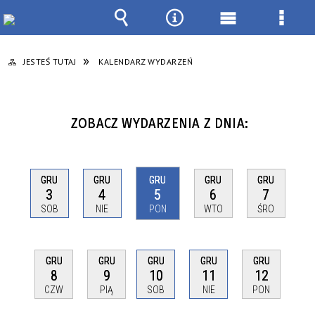
Wyszukiwarka
Narzędzia
Menu
Menu
główne
szcze
JESTEŚ TUTAJ
KALENDARZ WYDARZEŃ
ZOBACZ WYDARZENIA Z DNIA:
GRU
GRU
GRU
GRU
GRU
3
4
5
6
7
SOB
NIE
PON
WTO
ŚRO
GRU
GRU
GRU
GRU
GRU
8
9
10
11
12
CZW
PIĄ
SOB
NIE
PON