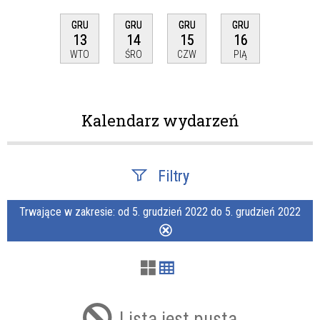
GRU
GRU
GRU
GRU
13
14
15
16
WTO
ŚRO
CZW
PIĄ
Kalendarz wydarzeń
Filtry
Trwające w zakresie:
od 5. grudzień 2022 do 5. grudzień 2022
Szukana fraza
Usuń
ten
filtr
Kategoria
Lista jest pusta