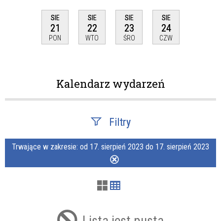
SIE
SIE
SIE
SIE
21
22
23
24
PON
WTO
ŚRO
CZW
Kalendarz wydarzeń
Filtry
Trwające w zakresie:
od 17. sierpień 2023 do 17. sierpień 2023
Szukana fraza
Usuń
ten
filtr
Kategoria
Lista jest pusta