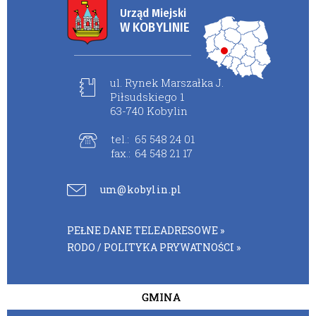
Urząd Miejski
W KOBYLINIE
ul. Rynek Marszałka J.
Piłsudskiego 1
63-740 Kobylin
tel.:
65 548 24 01
fax.:
64 548 21 17
um@kobylin.pl
PEŁNE DANE TELEADRESOWE »
RODO / POLITYKA PRYWATNOŚCI »
GMINA