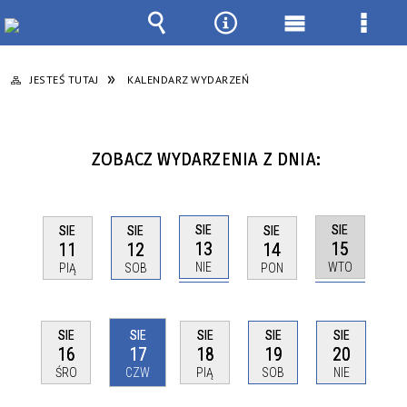
Wyszukiwarka
Narzędzia
Menu
Menu
główne
szcze
JESTEŚ TUTAJ
KALENDARZ WYDARZEŃ
ZOBACZ WYDARZENIA Z DNIA:
SIE
SIE
SIE
SIE
SIE
13
15
11
12
14
NIE
WTO
PIĄ
SOB
PON
SIE
SIE
SIE
SIE
SIE
16
17
18
19
20
ŚRO
CZW
PIĄ
SOB
NIE