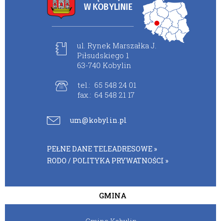
W KOBYLINIE
ul. Rynek Marszałka J.
Piłsudskiego 1
63-740 Kobylin
tel.:
65 548 24 01
fax.:
64 548 21 17
um@kobylin.pl
PEŁNE DANE TELEADRESOWE »
RODO / POLITYKA PRYWATNOŚCI »
GMINA