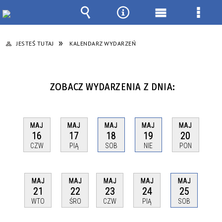
Wyszukiwarka
Narzędzia
Menu
Menu
główne
szcze
JESTEŚ TUTAJ
KALENDARZ WYDARZEŃ
ZOBACZ WYDARZENIA Z DNIA:
MAJ
MAJ
MAJ
MAJ
MAJ
16
17
18
19
20
CZW
PIĄ
SOB
NIE
PON
MAJ
MAJ
MAJ
MAJ
MAJ
21
22
23
24
25
WTO
ŚRO
CZW
PIĄ
SOB