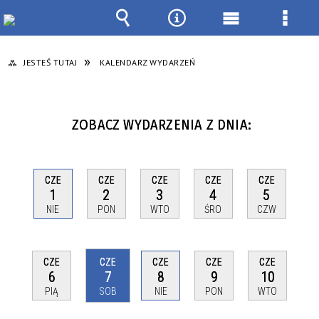
Wyszukiwarka
Narzędzia
Menu
Menu
główne
szcze
JESTEŚ TUTAJ
KALENDARZ WYDARZEŃ
ZOBACZ WYDARZENIA Z DNIA:
CZE
CZE
CZE
CZE
CZE
1
2
3
4
5
NIE
PON
WTO
ŚRO
CZW
CZE
CZE
CZE
CZE
CZE
6
7
8
9
10
PIĄ
SOB
NIE
PON
WTO