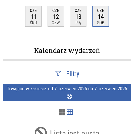
CZE
CZE
CZE
CZE
11
12
13
14
ŚRO
CZW
PIĄ
SOB
Kalendarz wydarzeń
Filtry
Trwające w zakresie:
od 7. czerwiec 2025 do 7. czerwiec 2025
Szukana fraza
Usuń
ten
filtr
Kategoria
Lista jest pusta